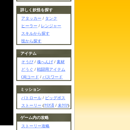
詳しく妖怪を探す
アタッカー
/
タンク
ヒーラー
/
レンジャー
スキルから探す
技から探す
アイテム
そうび
/
魂へんげ
/
素材
どうぐ
/
戦闘用アイテム
QRコード
/
パスワード
ミッション
パトロール
/
ビッグボス
ストーリー
(
ｸﾘｱ済
/
未ｸﾘｱ
)
ゲーム内の攻略
ストーリー攻略