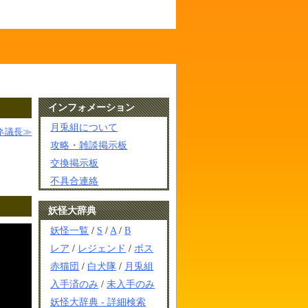
インフォメーション
月兎組について
ネ議長≫
攻略・雑談掲示板
交換掲示板
不具合連絡
妖怪大辞典
妖怪一覧
/
S
/
A
/
B
レア
/
レジェンド
/
ボス
赤猫団
/
白犬隊
/
月兎組
入手済のみ
/
未入手のみ
妖怪大辞典 - 詳細検索