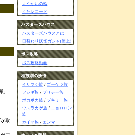
ようかいの輪
うたレコード
バスターズハウス
バスターズハウスとは
日替わり妖怪ガシャ(屋上)
ボス攻略
ボス攻略動画
種族別の妖怪
イサマシ族
/
ゴーケツ族
弾」
フシギ族
/
プリチー族
ポカポカ族
/
ブキミー族
。
ウスラカゲ族
/
ニョロロン
族
グが取
カイマ族
/
エンマ
うがマ
オススメ商品