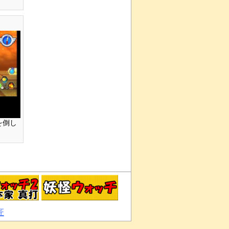
を倒し
匠