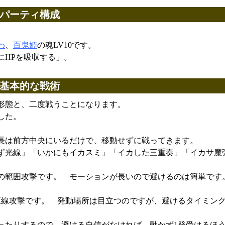
パーティ構成
わ
、
百鬼姫
の魂LV10です。
にHPを吸収する」。
基本的な戦術
形態と、二度戦うことになります。
した。
長は前方中央にいるだけで、移動せずに戦ってきます。
ず光線」「いかにもイカスミ」「イカした三重奏」「イカサ魔
の範囲攻撃です。 モーションが長いので避けるのは簡単です
直線攻撃です。 発動場所は目立つのですが、避けるタイミン
ったりするので、避ける自信がなければ、動かず1発受けるほ