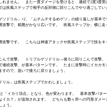
しれません。 また一度ダメージを受けると、連続で2度3度受
では疾風ステップで相手の反対側に回りこんでやり過ごしてい
ゲソドリル」×2、「ムチムチするめゲソ」の繰り返しが基本で
囲攻撃で、範囲がかなり広いです。 疾風ステップか、横に走
囲攻撃です。 こちらは神速アタックや疾風ステップで技をキ
こんで攻撃。 トリプルゲソドリル→後ろに回りこんで攻撃。
で連続攻撃、が基本パターンです。 たまに攻撃時にイカカモ
ますので、急いで後ろに戻りましょう。
ドリル」は疾風ステップでかわしましょう。
ると「イカリ頂点」となり、色が変わります。 基本攻撃パター
なイカ？」が追加されます。 どちらも数ヶ所への円形ダメー
しょう。