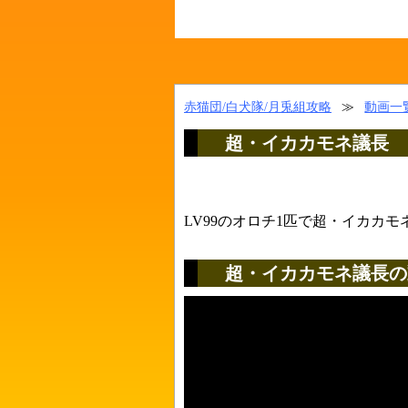
赤猫団/白犬隊/月兎組攻略
≫
動画一
超・イカカモネ議長
LV99のオロチ1匹で超・イカカ
超・イカカモネ議長の