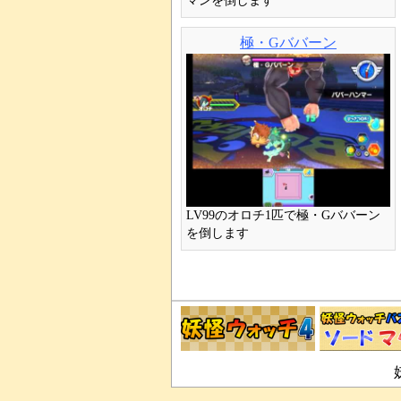
マンを倒します
極・Gババーン
LV99のオロチ1匹で極・Gババーン
を倒します