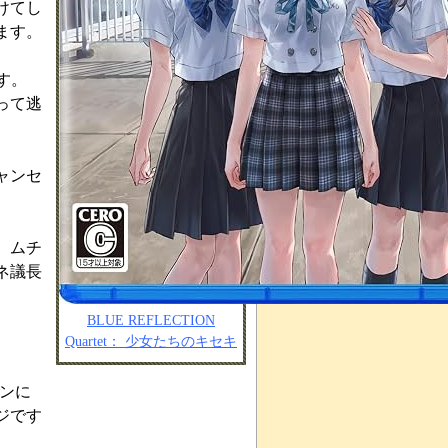
けてし
ます。
す。
って逃
ャンセ
 ムチ
ネ議長
BLUE REFLECTION
Quartet： 少女たちのキセキ
ンに
ジです