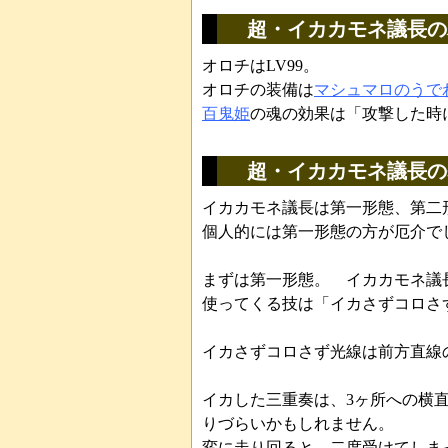
超・イカカモネ議長の
オロチはLV99。
オロチの装備は
マシュマロのうで
百鬼姫
の魂の効果は「攻撃した時
超・イカカモネ議長の
イカカモネ議長は第一形態、第二
個人的には第一形態の方が厄介で
まずは第一形態。 イカカモネ議
使ってくる技は「イカさずコロさ
イカさずコロさず光線は前方直線
イカした三重奏は、3ヶ所への横
りづらいかもしれません。
変に走り回ると、二度受けてしま