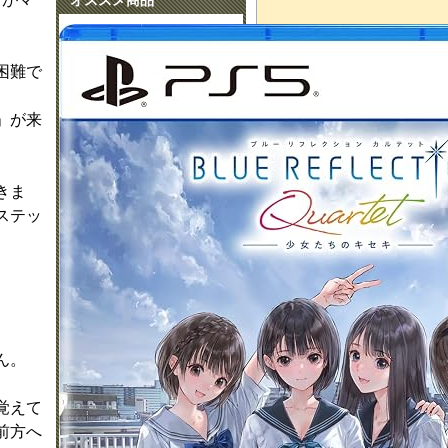
困難で
」が来
きま
ステッ
せん。
覚えて
前方へ