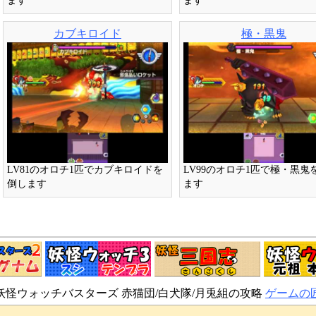
ます
ます
カブキロイド
極・黒鬼
LV81のオロチ1匹でカブキロイドを
LV99のオロチ1匹で極・黒鬼
倒します
ます
妖怪ウォッチバスターズ 赤猫団/白犬隊/月兎組の攻略
ゲームの