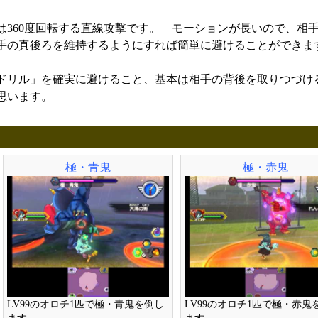
は360度回転する直線攻撃です。 モーションが長いので、相
手の真後ろを維持するようにすれば簡単に避けることができま
ドリル」を確実に避けること、基本は相手の背後を取りつづけ
思います。
極・青鬼
極・赤鬼
LV99のオロチ1匹で極・青鬼を倒し
LV99のオロチ1匹で極・赤鬼