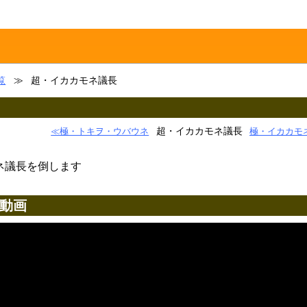
覧
≫
超・イカカモネ議長
超・イカカモネ議長
≪極・トキヲ・ウバウネ
極・イカカモ
モネ議長を倒します
動画