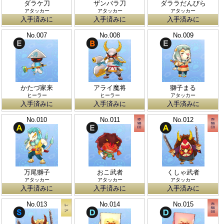
ダラケ刀
ザンバラ刀
ダララだんびら
アタッカー
アタッカー
アタッカー
入手済みに
入手済みに
入手済みに
No.007
No.008
No.009
かたづ家来
アライ魔将
獅子まる
ヒーラー
ヒーラー
アタッカー
入手済みに
入手済みに
入手済みに
No.010
No.011
No.012
万尾獅子
おこ武者
くしゃ武者
アタッカー
アタッカー
アタッカー
入手済みに
入手済みに
入手済みに
No.013
No.014
No.015