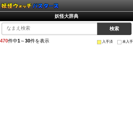
妖怪大辞典
検索
470
件中
1
～
30
件を表示
入手済
未入手