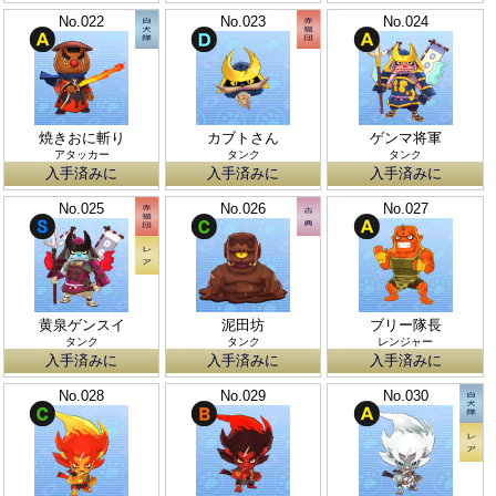
No.022
No.023
No.024
焼きおに斬り
カブトさん
ゲンマ将軍
アタッカー
タンク
タンク
入手済みに
入手済みに
入手済みに
No.025
No.026
No.027
黄泉ゲンスイ
泥田坊
ブリー隊長
タンク
タンク
レンジャー
入手済みに
入手済みに
入手済みに
No.028
No.029
No.030