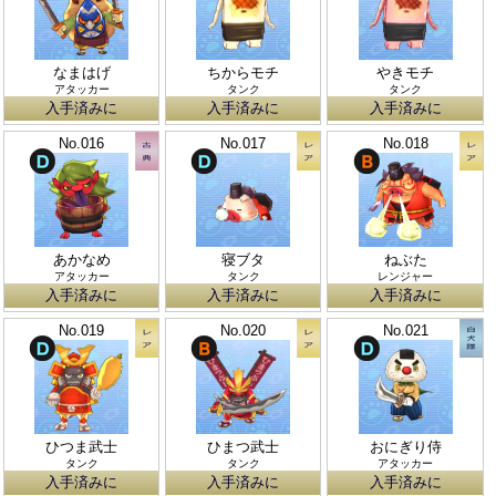
なまはげ
ちからモチ
やきモチ
アタッカー
タンク
タンク
入手済みに
入手済みに
入手済みに
No.016
No.017
No.018
あかなめ
寝ブタ
ねぶた
アタッカー
タンク
レンジャー
入手済みに
入手済みに
入手済みに
No.019
No.020
No.021
ひつま武士
ひまつ武士
おにぎり侍
タンク
タンク
アタッカー
入手済みに
入手済みに
入手済みに