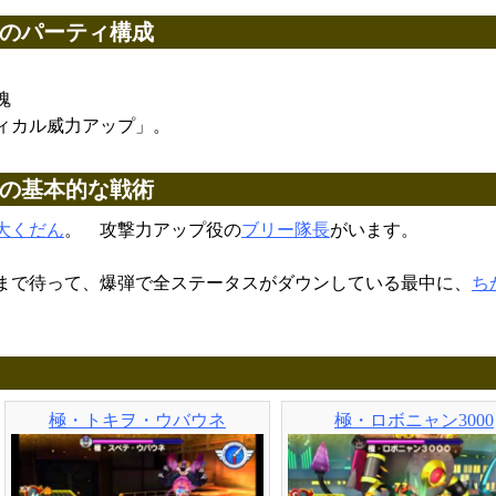
るのパーティ構成
魂
ィカル威力アップ」。
るの基本的な戦術
大くだん
。 攻撃力アップ役の
ブリー隊長
がいます。
まで待って、爆弾で全ステータスがダウンしている最中に、
ち
極・トキヲ・ウバウネ
極・ロボニャン3000