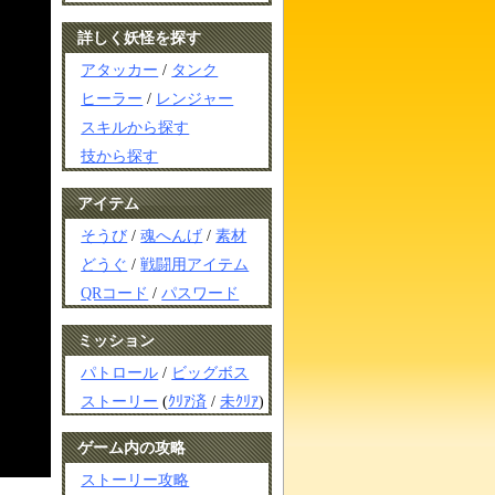
詳しく妖怪を探す
アタッカー
/
タンク
ヒーラー
/
レンジャー
スキルから探す
技から探す
アイテム
そうび
/
魂へんげ
/
素材
どうぐ
/
戦闘用アイテム
QRコード
/
パスワード
ミッション
パトロール
/
ビッグボス
ストーリー
(
ｸﾘｱ済
/
未ｸﾘｱ
)
ゲーム内の攻略
ストーリー攻略