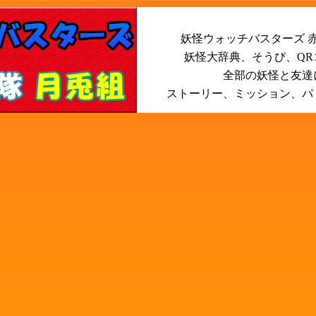
妖怪ウォッチバスターズ 赤
妖怪大辞典、そうび、Q
全部の妖怪と友達
ストーリー、ミッション、パ