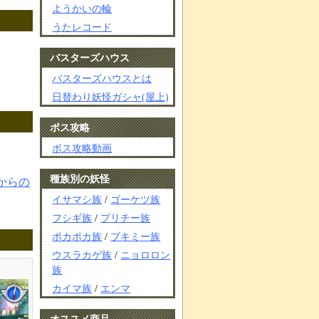
ようかいの輪
うたレコード
バスターズハウス
バスターズハウスとは
日替わり妖怪ガシャ(屋上)
ボス攻略
ボス攻略動画
種族別の妖怪
からの
イサマシ族
/
ゴーケツ族
フシギ族
/
プリチー族
ポカポカ族
/
ブキミー族
ウスラカゲ族
/
ニョロロン
族
カイマ族
/
エンマ
オススメ商品