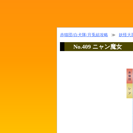
赤猫団/白犬隊/月兎組攻略
≫
妖怪大辞
No.409 ニャン魔女