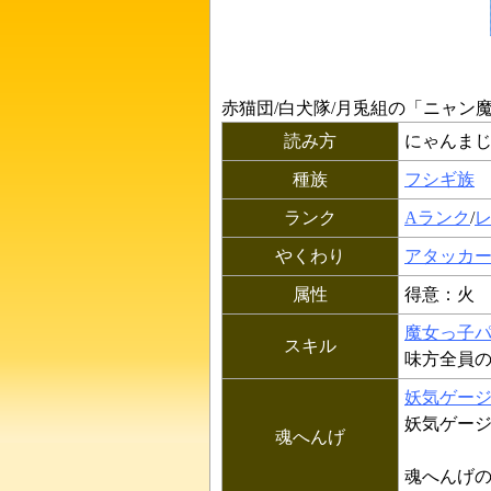
赤猫団/白犬隊/月兎組の「
ニャン
読み方
にゃんま
種族
フシギ族
ランク
Aランク
/
やくわり
アタッカ
属性
得意：火
魔女っ子
スキル
味方全員
妖気ゲー
妖気ゲー
魂へんげ
魂へんげの料