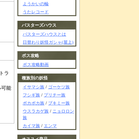
ようかいの輪
うたレコード
バスターズハウス
バスターズハウスとは
日替わり妖怪ガシャ(屋上)
ボス攻略
ボス攻略動画
トラ
種族別の妖怪
イサマシ族
/
ゴーケツ族
ル可能
フシギ族
/
プリチー族
ポカポカ族
/
ブキミー族
ウスラカゲ族
/
ニョロロン
族
カイマ族
/
エンマ
オススメ商品