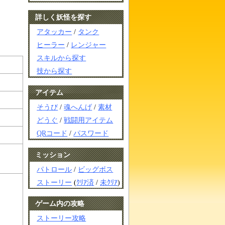
詳しく妖怪を探す
アタッカー
/
タンク
ヒーラー
/
レンジャー
スキルから探す
技から探す
アイテム
そうび
/
魂へんげ
/
素材
どうぐ
/
戦闘用アイテム
QRコード
/
パスワード
ミッション
パトロール
/
ビッグボス
ストーリー
(
ｸﾘｱ済
/
未ｸﾘｱ
)
ゲーム内の攻略
ストーリー攻略