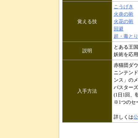
こうげき
火炎の術
覚える技
火花の術
回避
超・毒と
とある王
説明
妖術を応
赤猫団ダ
ニンテンド
ンス」の
バスターズ
入手方法
(1日1回、
※1つのセ
詳しくは