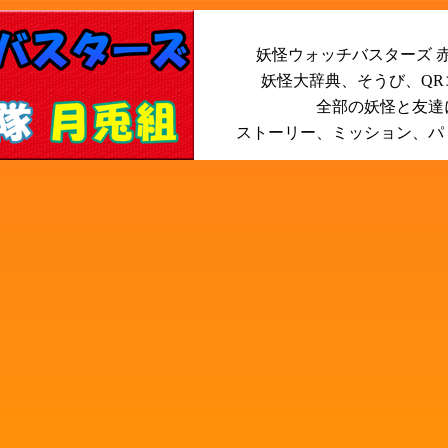
妖怪ウォッチバスターズ 赤
妖怪大辞典、そうび、Q
全部の妖怪と友達
ストーリー、ミッション、パ