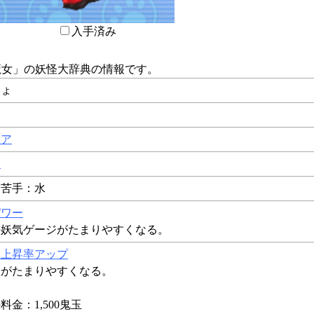
入手済み
魔女
」の妖怪大辞典の情報です。
じょ
レア
ー
 苦手：水
パワー
の妖気ゲージがたまりやすくなる。
ジ上昇率アップ
ジがたまりやすくなる。
金：1,500鬼玉