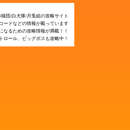
猫団/白犬隊/月兎組の攻略サイト
Rコードなどの情報が載っています
になるための攻略情報が満載！！
トロール、ビッグボスも攻略中！