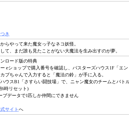
りつき
国からやって来た魔女っ子なネコ妖怪。
用して、まだ誰も見たことがない大魔法を生み出すのが夢。
ウンロード版の特典
ー eショップで購入番号を確認し、バスターズハウス1F「エン
メカブちゃんで入力すると「魔法の鈴」が手に入る。
ハウスB1「さすらい闘技場」で、ニャン魔女のチームとバト
朝6時リセット)
ーブデータで1匹しか仲間にできません
公式サイト
へ