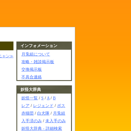
インフォメーション
月兎組について
ニャン≫
攻略・雑談掲示板
交換掲示板
不具合連絡
妖怪大辞典
妖怪一覧
/
S
/
A
/
B
レア
/
レジェンド
/
ボス
赤猫団
/
白犬隊
/
月兎組
入手済のみ
/
未入手のみ
妖怪大辞典 - 詳細検索