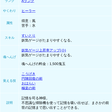
ランク
Aランク
やくわり
ヒーラー
得意：風
属性
苦手：氷
すいとり
スキル
妖気ゲージがたまりやすくなる。
妖気ゲージ上昇率アップ(小)
妖気ゲージがたまりやすくなる。
魂へんげ
魂へんげの料金：1,500鬼玉
こうげき
円陣回復の術
覚える技
おはらい
極楽の術
記憶を司る神様。
説明
不思議な掃除機を使って記憶を吸い出せば、まさかの前
世の記憶まで思い出すことができる。