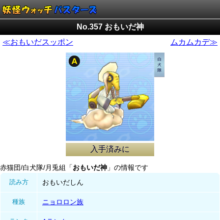
No.357 おもいだ神
≪おもいだスッポン
ムカムカデ≫
入手済みに
赤猫団/白犬隊/月兎組「
おもいだ神
」の情報です
読み方
おもいだしん
種族
ニョロロン族