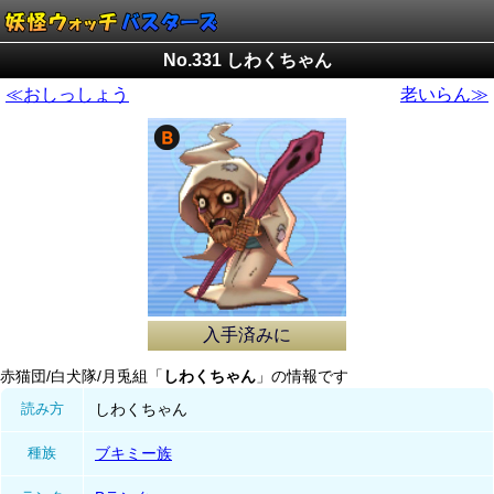
No.331 しわくちゃん
≪おしっしょう
老いらん≫
入手済みに
赤猫団/白犬隊/月兎組「
しわくちゃん
」の情報です
読み方
しわくちゃん
種族
ブキミー族