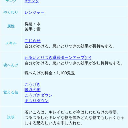
ランク
Bランク
やくわり
レンジャー
得意：水
属性
苦手：雷
こじらせ
スキル
自分がかける、悪いとりつきの効果が長持ちする。
わるいとりつき継続ターンアップ(小)
自分がかける、悪いとりつきの効果が少し長持ちする。
魂へんげ
魂へんげの料金：1,100鬼玉
こうげき
吸収の術
覚える技
こうげきダウン
まもりダウン
若いころは、キレイだったが今はしわだらけの老婆。
説明
つるつるしたキレイな物を恨みどんな物でもしわくちゃ
にする恐ろしい力を手に入れた。