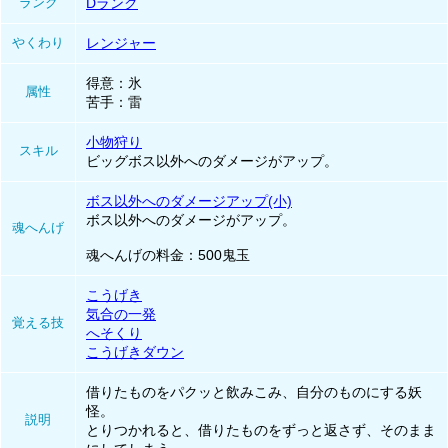
ランク
Dランク
やくわり
レンジャー
得意：氷
属性
苦手：雷
小物狩り
スキル
ビッグボス以外へのダメージがアップ。
ボス以外へのダメージアップ(小)
ボス以外へのダメージがアップ。
魂へんげ
魂へんげの料金：500鬼玉
こうげき
気合の一発
覚える技
へそくり
こうげきダウン
借りたものをパクッと飲みこみ、自分のものにする妖
怪。
説明
とりつかれると、借りたものをずっと返さず、そのまま