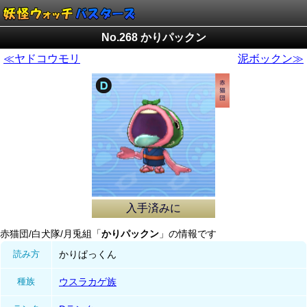
No.268 かりパックン
≪ヤドコウモリ
泥ボックン≫
入手済みに
赤猫団/白犬隊/月兎組「
かりパックン
」の情報です
読み方
かりぱっくん
種族
ウスラカゲ族