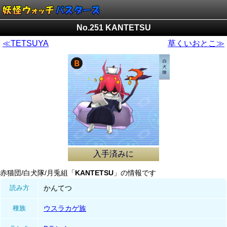
No.251 KANTETSU
≪TETSUYA
草くいおとこ≫
入手済みに
赤猫団/白犬隊/月兎組「
KANTETSU
」の情報です
読み方
かんてつ
種族
ウスラカゲ族