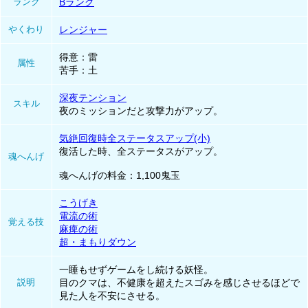
ランク
Bランク
やくわり
レンジャー
得意：雷
属性
苦手：土
深夜テンション
スキル
夜のミッションだと攻撃力がアップ。
気絶回復時全ステータスアップ(小)
復活した時、全ステータスがアップ。
魂へんげ
魂へんげの料金：1,100鬼玉
こうげき
電流の術
覚える技
麻痺の術
超・まもりダウン
一睡もせずゲームをし続ける妖怪。
説明
目のクマは、不健康を超えたスゴみを感じさせるほどで
見た人を不安にさせる。