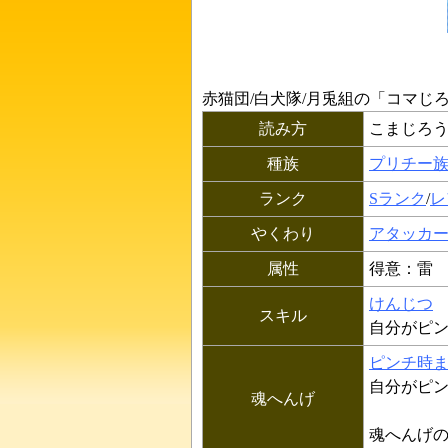
赤猫団/白犬隊/月兎組の「
コマじろ
読み方
こまじろ
種族
プリチー
ランク
Sランク
/
レ
やくわり
アタッカ
属性
得意：雷
けんじつ
スキル
自分がピ
ピンチ時
自分がピ
魂へんげ
魂へんげの料