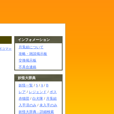
インフォメーション
月兎組について
ボコマ≫
攻略・雑談掲示板
交換掲示板
不具合連絡
妖怪大辞典
妖怪一覧
/
S
/
A
/
B
レア
/
レジェンド
/
ボス
赤猫団
/
白犬隊
/
月兎組
入手済のみ
/
未入手のみ
妖怪大辞典 - 詳細検索