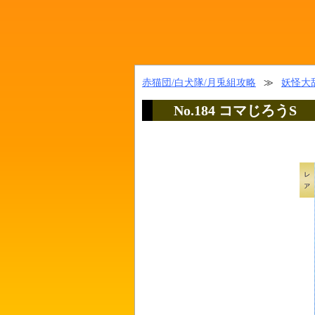
赤猫団/白犬隊/月兎組攻略
≫
妖怪大辞
No.184 コマじろうS