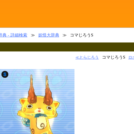
典 - 詳細検索
≫
妖怪大辞典
≫
コマじろうS
コマじろうS
≪とらじろう
ロ