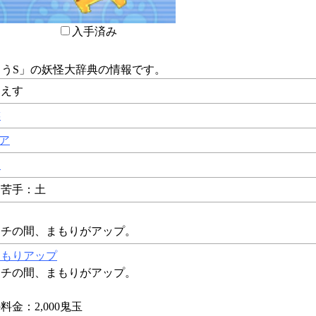
入手済み
うS
」の妖怪大辞典の情報です。
うえす
族
ア
ー
 苦手：土
ンチの間、まもりがアップ。
まもりアップ
ンチの間、まもりがアップ。
金：2,000鬼玉