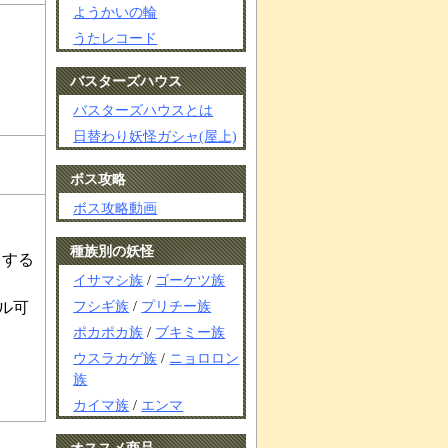
ようかいの輪
うたレコード
バスターズハウス
バスターズハウスとは
日替わり妖怪ガシャ(屋上)
ボス攻略
ボス攻略動画
種族別の妖怪
りする
イサマシ族
/
ゴーケツ族
フシギ族
/
プリチー族
ル可
ポカポカ族
/
ブキミー族
ウスラカゲ族
/
ニョロロン
族
カイマ族
/
エンマ
オススメ商品