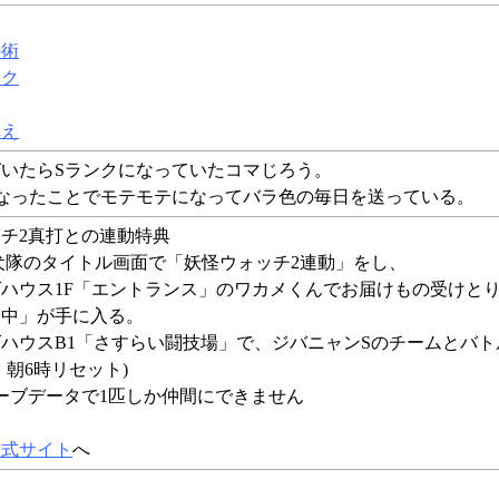
の術
ック
構え
いたらSランクになっていたコマじろう。
なったことでモテモテになってバラ色の毎日を送っている。
チ2真打との連動特典
犬隊のタイトル画面で「妖怪ウォッチ2連動」をし、
ハウス1F「エントランス」のワカメくんでお届けもの受けと
最中」が手に入る。
ハウスB1「さすらい闘技場」で、ジバニャンSのチームとバト
、朝6時リセット)
ーブデータで1匹しか仲間にできません
公式サイト
へ