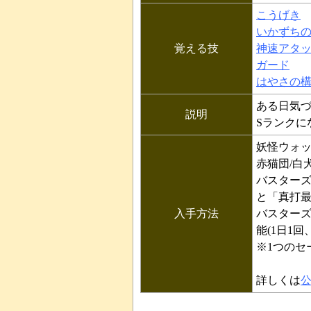
こうげき
いかずち
覚える技
神速アタ
ガード
はやさの
ある日気づ
説明
Sランクに
妖怪ウォッ
赤猫団/白
バスターズ
と「真打
入手方法
バスターズ
能(1日1回
※1つのセ
詳しくは