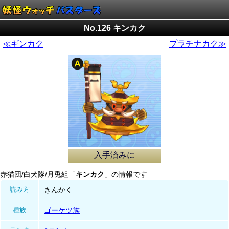
No.126 キンカク
≪ギンカク
プラチナカク≫
入手済みに
赤猫団/白犬隊/月兎組「
キンカク
」の情報です
読み方
きんかく
種族
ゴーケツ族