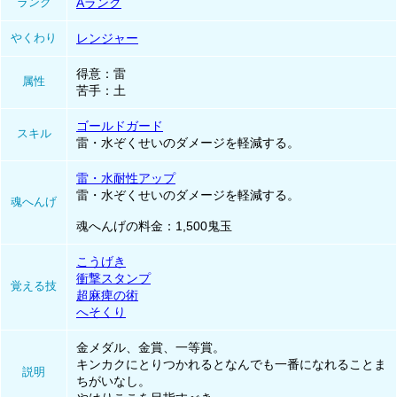
ランク
Aランク
やくわり
レンジャー
得意：雷
属性
苦手：土
ゴールドガード
スキル
雷・水ぞくせいのダメージを軽減する。
雷・水耐性アップ
雷・水ぞくせいのダメージを軽減する。
魂へんげ
魂へんげの料金：1,500鬼玉
こうげき
衝撃スタンプ
覚える技
超麻痺の術
へそくり
金メダル、金賞、一等賞。
キンカクにとりつかれるとなんでも一番になれることま
説明
ちがいなし。