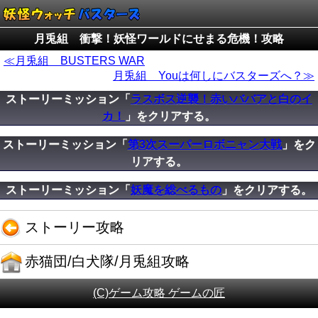
月兎組 衝撃！妖怪ワールドにせまる危機！攻略
≪月兎組 BUSTERS WAR
月兎組 Youは何しにバスターズへ？≫
ストーリーミッション「
ラスボス逆襲！赤いババアと白のイ
カ！
」をクリアする。
ストーリーミッション「
第3次スーパーロボニャン大戦
」をク
リアする。
ストーリーミッション「
妖魔を総べるもの
」をクリアする。
ストーリー攻略
赤猫団/白犬隊/月兎組攻略
(C)ゲーム攻略 ゲームの匠