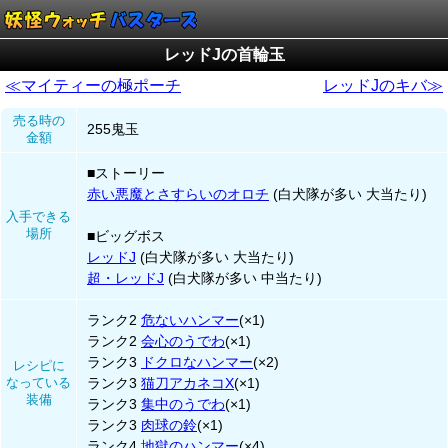
レッドJの首輪玉
≪マイティーの極ポーチ
レッドJのキバ≫
売る時の
255鬼玉
金額
■ストーリー
赤い悪魔とさすらいのオロチ
(白犬隊が多い 大当たり)
入手できる
場所
■ビッグボス
レッドJ
(白犬隊が多い 大当たり)
超・レッドJ
(白犬隊が多い 中当たり)
ランク2
危ないハンマー
(×1)
ランク2
会心のうでわ
(×1)
ランク3
ドクロなハンマー
(×2)
レシピに
なっている
ランク3
猫刀アカネコX
(×1)
装備
ランク3
集中のうでわ
(×1)
ランク3
肉球の鈴
(×1)
ランク4
地獄のハンマー
(×4)