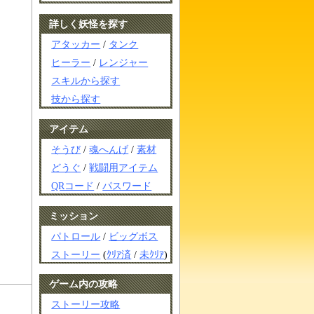
詳しく妖怪を探す
アタッカー
/
タンク
ヒーラー
/
レンジャー
スキルから探す
技から探す
アイテム
そうび
/
魂へんげ
/
素材
どうぐ
/
戦闘用アイテム
QRコード
/
パスワード
ミッション
パトロール
/
ビッグボス
ストーリー
(
ｸﾘｱ済
/
未ｸﾘｱ
)
ゲーム内の攻略
ストーリー攻略