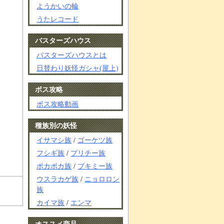
ようかいの輪
うたレコード
バスターズハウス
バスターズハウスとは
日替わり妖怪ガシャ(屋上)
ボス攻略
ボス攻略動画
種族別の妖怪
イサマシ族
/
ゴーケツ族
フシギ族
/
プリチー族
ポカポカ族
/
ブキミー族
ウスラカゲ族
/
ニョロロン
族
カイマ族
/
エンマ
オススメ商品