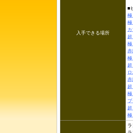
■
極
極
カ
入手できる場所
超
極
赤
極
超
ロ
赤
超
極
ブ
超
極
ラ
ラ