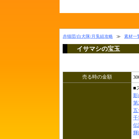
赤猫団/白犬隊/月兎組攻略
≫
素材一
イサマシの宝玉
売る時の金額
3
■
影
第
五
千
伝
輝