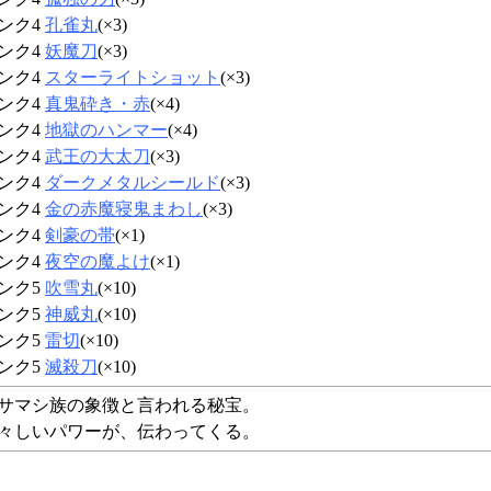
ンク4
孔雀丸
(×3)
ンク4
妖魔刀
(×3)
ンク4
スターライトショット
(×3)
ンク4
真鬼砕き・赤
(×4)
ンク4
地獄のハンマー
(×4)
ンク4
武王の大太刀
(×3)
ンク4
ダークメタルシールド
(×3)
ンク4
金の赤魔寝鬼まわし
(×3)
ンク4
剣豪の帯
(×1)
ンク4
夜空の魔よけ
(×1)
ンク5
吹雪丸
(×10)
ンク5
神威丸
(×10)
ンク5
雷切
(×10)
ンク5
滅殺刀
(×10)
サマシ族の象徴と言われる秘宝。
々しいパワーが、伝わってくる。