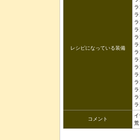
ラ
ラ
ラ
ラ
ラ
ラ
レシピになっている装備
ラ
ラ
ラ
ラ
ラ
ラ
ラ
ラ
イ
コメント
荒