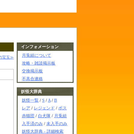
インフォメーション
月兎組について
の宝玉≫
攻略・雑談掲示板
交換掲示板
不具合連絡
妖怪大辞典
妖怪一覧
/
S
/
A
/
B
レア
/
レジェンド
/
ボス
赤猫団
/
白犬隊
/
月兎組
入手済のみ
/
未入手のみ
妖怪大辞典 - 詳細検索