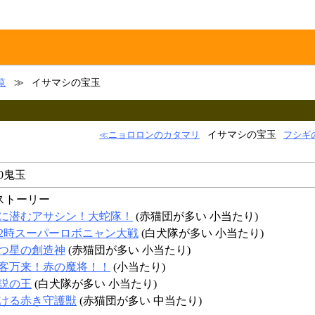
覧
≫
イサマシの宝玉
イサマシの宝玉
≪ニョロロンのカタマリ
フシギ
00鬼玉
ストーリー
に潜むアサシン！大蛇隊！
(赤猫団が多い 小当たり)
2時スーパーロボニャン大戦
(白犬隊が多い 小当たり)
つ星の創造神
(赤猫団が多い 小当たり)
客万来！赤の魔将！！
(小当たり)
説の王
(白犬隊が多い 小当たり)
ける赤き守護獣
(赤猫団が多い 中当たり)