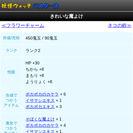
きれいな魔よけ
≪フラワーチャーム
ネコの鈴≫
作成/売却
450鬼玉 / 90鬼玉
ランク
ランク2
HP +30
ちから +8
性能
まもり +8
ようりょく +8
ポカポカのカケラ
× 6
合成で
つかう
イサマシエキス
× 1
アイテム
ポカポカエキス
× 3
そぼくな魔よけ
× 1
進化で
ポカポカのカケラ
× 4
つかう
イサマシエキス
× 1