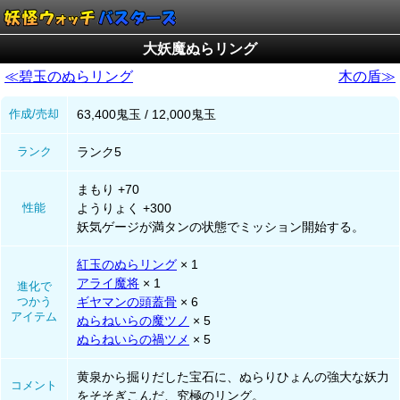
大妖魔ぬらリング
≪碧玉のぬらリング
木の盾≫
作成/売却
63,400鬼玉 / 12,000鬼玉
ランク
ランク5
まもり +70
性能
ようりょく +300
妖気ゲージが満タンの状態でミッション開始する。
紅玉のぬらリング
× 1
アライ魔将
× 1
進化で
つかう
ギヤマンの頭蓋骨
× 6
アイテム
ぬらねいらの魔ツノ
× 5
ぬらねいらの禍ツメ
× 5
黄泉から掘りだした宝石に、ぬらりひょんの強大な妖力
コメント
をそそぎこんだ、究極のリング。