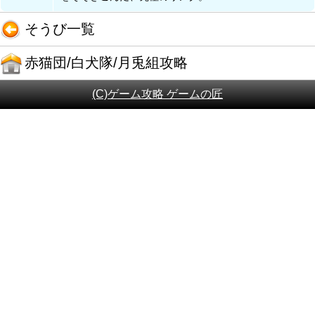
そうび一覧
赤猫団/白犬隊/月兎組攻略
(C)ゲーム攻略 ゲームの匠