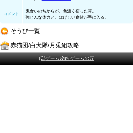
鬼食いのちからが、色濃く宿った帯。
コメント
強じんな体力と、はげしい食欲が手に入る。
そうび一覧
赤猫団/白犬隊/月兎組攻略
(C)ゲーム攻略 ゲームの匠