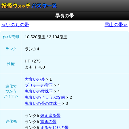
暴食の帯
≪いのちの帯
雪山の帯≫
作成/売却
10,520鬼玉 / 2,104鬼玉
ランク
ランク4
HP +275
性能
まもり +60
大食いの帯
× 1
プリチーの宝玉
× 4
進化で
つかう
鬼食いの数珠玉
× 4
アイテム
鬼食いのじょうぶな歯
× 2
鬼食いの蒼の数珠玉
× 3
ランク5
燃え盛る帯
進化先
ランク5
雷電の帯
ランク5
まるかじりの帯