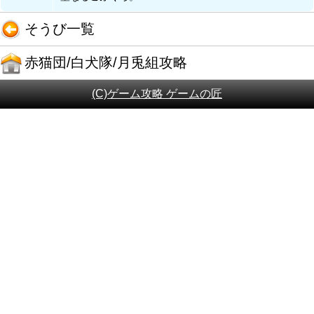
そうび一覧
赤猫団/白犬隊/月兎組攻略
(C)ゲーム攻略 ゲームの匠