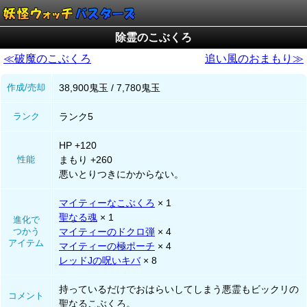
除霊のこぶくろ
≪破魔のこぶくろ
追い風のおまもり≫
作成/売却
38,900鬼玉 / 7,780鬼玉
ランク
ランク5
HP +120
性能
まもり +260
悪いとりつきにかからない。
マイティーなこぶくろ
× 1
聖なる魂
× 1
進化で
つかう
マイティーのドクロ弾
× 4
アイテム
マイティーの極ポーチ
× 4
レッドJの呪いキバ
× 8
持っているだけでおはらいしてしまう悪霊もビックリの
コメント
聖なるこぶくろ。