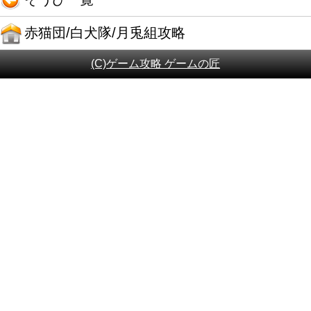
赤猫団/白犬隊/月兎組攻略
(C)ゲーム攻略 ゲームの匠