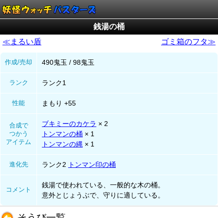
銭湯の桶
≪まるい盾
ゴミ箱のフタ≫
作成/売却
490鬼玉 / 98鬼玉
ランク
ランク1
性能
まもり +55
ブキミーのカケラ
× 2
合成で
つかう
トンマンの桶
× 1
アイテム
トンマンの縄
× 1
進化先
ランク2
トンマン印の桶
銭湯で使われている、一般的な木の桶。
コメント
意外とじょうぶで、守りに適している。
そうび一覧