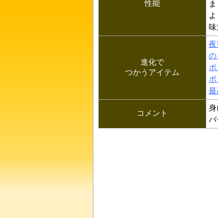
性能
ま
よ
味
夜
の
進化で
ポ
つかうアイテム
ポ
最
身
コメント
バ