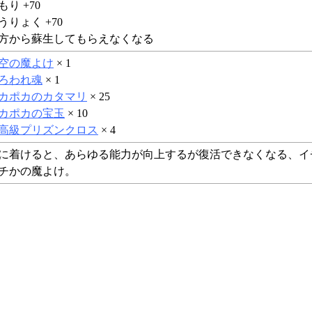
もり +70
うりょく +70
方から蘇生してもらえなくなる
空の魔よけ
× 1
ろわれ魂
× 1
カポカのカタマリ
× 25
カポカの宝玉
× 10
高級プリズンクロス
× 4
に着けると、あらゆる能力が向上するが復活できなくなる、イ
チかの魔よけ。