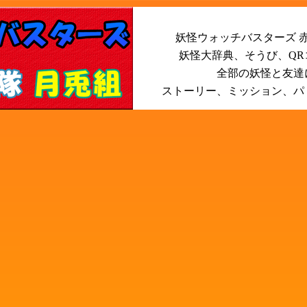
妖怪ウォッチバスターズ 赤
妖怪大辞典、そうび、Q
全部の妖怪と友達
ストーリー、ミッション、パ