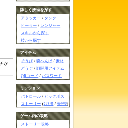
詳しく妖怪を探す
アタッカー
/
タンク
ヒーラー
/
レンジャー
スキルから探す
技から探す
アイテム
そうび
/
魂へんげ
/
素材
チか
どうぐ
/
戦闘用アイテム
QRコード
/
パスワード
ミッション
パトロール
/
ビッグボス
ストーリー
(
ｸﾘｱ済
/
未ｸﾘｱ
)
ゲーム内の攻略
ストーリー攻略