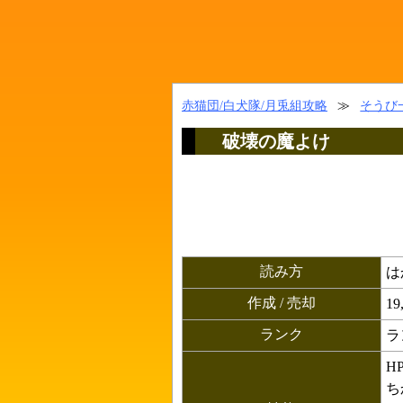
赤猫団/白犬隊/月兎組攻略
≫
そうび
破壊の魔よけ
読み方
は
作成 / 売却
19
ランク
ラ
HP
ち