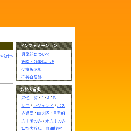
インフォメーション
月兎組について
の根付≫
攻略・雑談掲示板
交換掲示板
不具合連絡
妖怪大辞典
妖怪一覧
/
S
/
A
/
B
レア
/
レジェンド
/
ボス
赤猫団
/
白犬隊
/
月兎組
入手済のみ
/
未入手のみ
妖怪大辞典 - 詳細検索