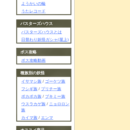
ようかいの輪
うたレコード
バスターズハウス
バスターズハウスとは
日替わり妖怪ガシャ(屋上)
ボス攻略
ボス攻略動画
種族別の妖怪
イサマシ族
/
ゴーケツ族
フシギ族
/
プリチー族
ポカポカ族
/
ブキミー族
ウスラカゲ族
/
ニョロロン
族
カイマ族
/
エンマ
オススメ商品