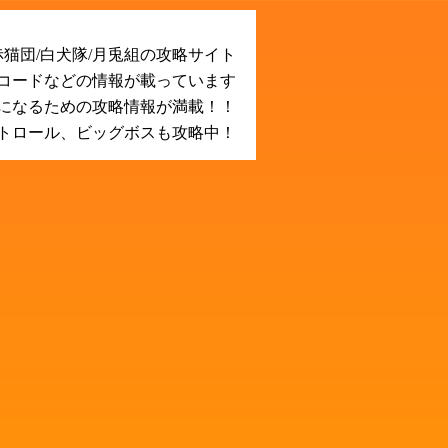
猫団/白犬隊/月兎組の攻略サイト
Rコードなどの情報が載っています
になるための攻略情報が満載！！
トロール、ビッグボスも攻略中！