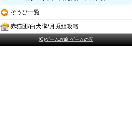
そうび一覧
赤猫団/白犬隊/月兎組攻略
(C)ゲーム攻略 ゲームの匠