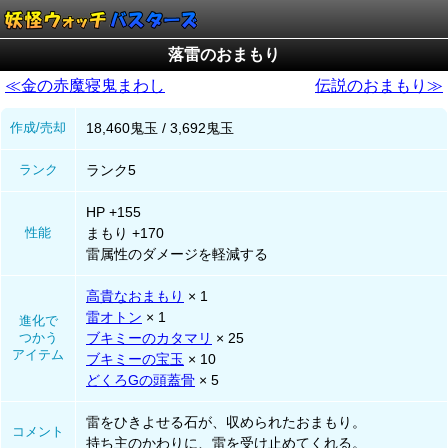
落雷のおまもり
≪金の赤魔寝鬼まわし
伝説のおまもり≫
作成/売却
18,460鬼玉 / 3,692鬼玉
ランク
ランク5
HP +155
性能
まもり +170
雷属性のダメージを軽減する
高貴なおまもり
× 1
雷オトン
× 1
進化で
つかう
ブキミーのカタマリ
× 25
アイテム
ブキミーの宝玉
× 10
どくろGの頭蓋骨
× 5
雷をひきよせる石が、収められたおまもり。
コメント
持ち主のかわりに、雷を受け止めてくれる。