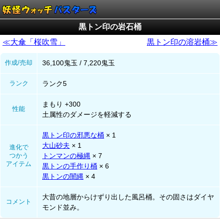
黒トン印の岩石桶
≪大傘「桜吹雪」
黒トン印の溶岩桶≫
作成/売却
36,100鬼玉 / 7,220鬼玉
ランク
ランク5
まもり +300
性能
土属性のダメージを軽減する
黒トン印の邪悪な桶
× 1
大山砂夫
× 1
進化で
つかう
トンマンの極縄
× 7
アイテム
黒トンの手作り桶
× 6
黒トンの闇縄
× 4
大昔の地層からけずり出した風呂桶。その固さはダイヤ
コメント
モンド並み。