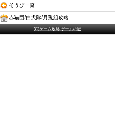
そうび一覧
赤猫団/白犬隊/月兎組攻略
(C)ゲーム攻略 ゲームの匠