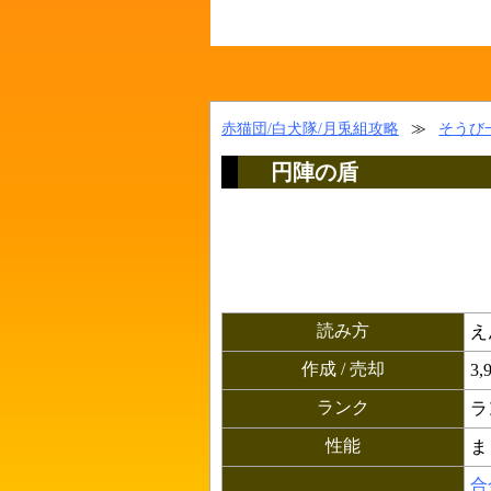
赤猫団/白犬隊/月兎組攻略
≫
そうび
円陣の盾
読み方
え
作成 / 売却
3,
ランク
ラ
性能
ま
合