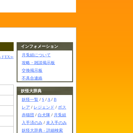
インフォメーション
月兎組について
ドEX≫
攻略・雑談掲示板
交換掲示板
不具合連絡
妖怪大辞典
妖怪一覧
/
S
/
A
/
B
レア
/
レジェンド
/
ボス
赤猫団
/
白犬隊
/
月兎組
入手済のみ
/
未入手のみ
妖怪大辞典 - 詳細検索