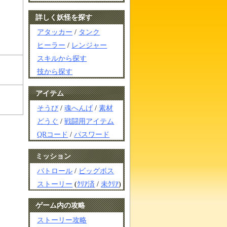
詳しく妖怪を探す
アタッカー
/
タンク
ヒーラー
/
レンジャー
スキルから探す
技から探す
アイテム
そうび
/
魂へんげ
/
素材
どうぐ
/
戦闘用アイテム
QRコード
/
パスワード
ミッション
パトロール
/
ビッグボス
ストーリー
(
ｸﾘｱ済
/
未ｸﾘｱ
)
ゲーム内の攻略
ストーリー攻略