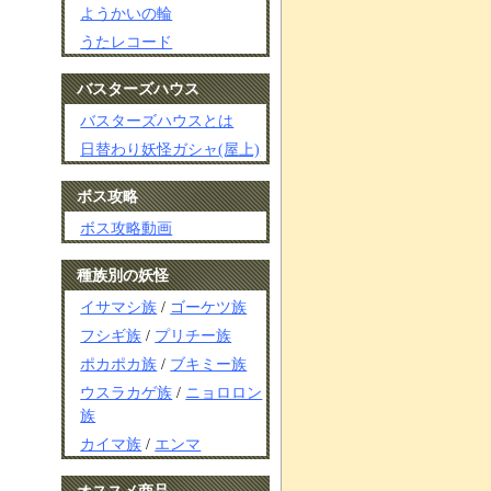
ようかいの輪
うたレコード
バスターズハウス
バスターズハウスとは
日替わり妖怪ガシャ(屋上)
ボス攻略
ボス攻略動画
種族別の妖怪
イサマシ族
/
ゴーケツ族
フシギ族
/
プリチー族
ポカポカ族
/
ブキミー族
ウスラカゲ族
/
ニョロロン
族
カイマ族
/
エンマ
オススメ商品