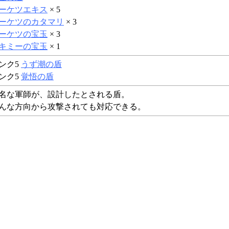
ーケツエキス
× 5
ーケツのカタマリ
× 3
ーケツの宝玉
× 3
キミーの宝玉
× 1
ンク5
うず潮の盾
ンク5
覚悟の盾
名な軍師が、設計したとされる盾。
んな方向から攻撃されても対応できる。