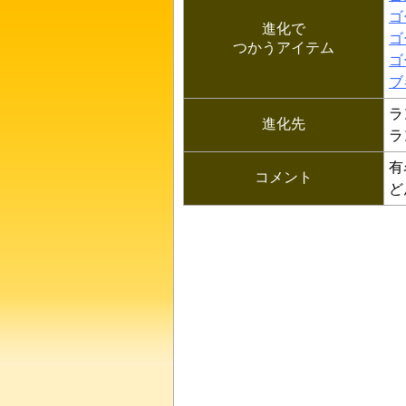
ゴ
進化で
ゴ
つかうアイテム
ゴ
ブ
ラ
進化先
ラ
有
コメント
ど