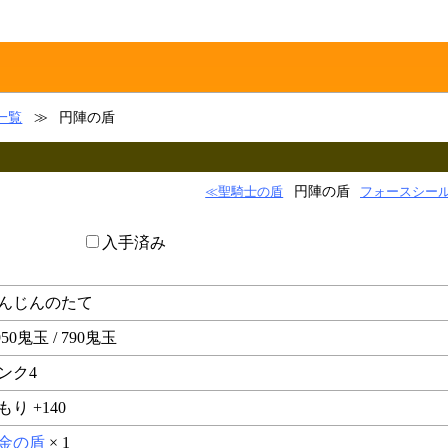
一覧
≫
円陣の盾
円陣の盾
≪聖騎士の盾
フォースシール
入手済み
んじんのたて
950鬼玉 / 790鬼玉
ンク4
もり +140
金の盾
× 1