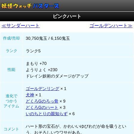
ピンクハート
≪サンダーハート
ゴールデンハート≫
作成/売却
30,750鬼玉 / 6,150鬼玉
ランク
ランク5
まもり +70
性能
ようりょく +230
ドレイン妖術のダメージがアップ
ゴールデンリング
× 1
犬神
× 1
進化で
つかう
どくろGのろっ骨
× 9
アイテム
どくろGのハート
× 3
いのちとりの親知らず
× 6
ハート形の宝石が、かわいいゆびわだが命を吸うとい
コメント
う、おそろしいウワサがある。