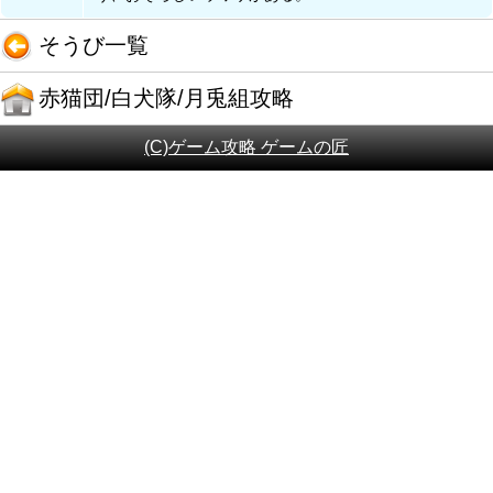
そうび一覧
赤猫団/白犬隊/月兎組攻略
(C)ゲーム攻略 ゲームの匠