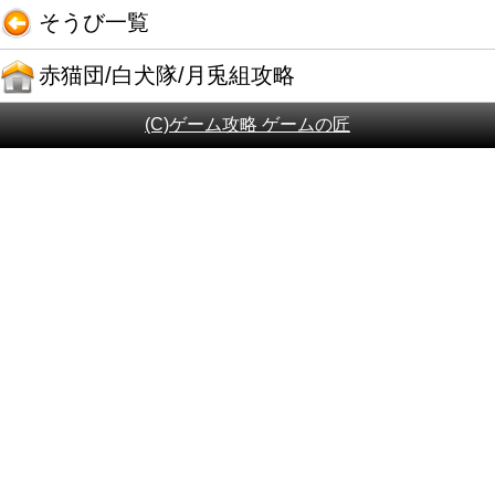
そうび一覧
赤猫団/白犬隊/月兎組攻略
(C)ゲーム攻略 ゲームの匠