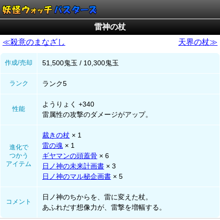
雷神の杖
≪殺意のまなざし
天界の杖≫
作成/売却
51,500鬼玉 / 10,300鬼玉
ランク
ランク5
ようりょく +340
性能
雷属性の攻撃のダメージがアップ。
裁きの杖
× 1
雷の魂
× 1
進化で
つかう
ギヤマンの頭蓋骨
× 6
アイテム
日ノ神の未来計画書
× 3
日ノ神のマル秘企画書
× 5
日ノ神のちからを、雷に変えた杖。
コメント
あふれだす想像力が、雷撃を増幅する。