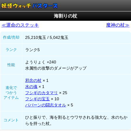
海割りの杖
≪運命のステッキ
魔神の杖≫
作成/売却
25,210鬼玉 / 5,042鬼玉
ランク
ランク5
ようりょく +240
性能
水属性の攻撃のダメージがアップ
邪念の杖
× 1
水の魂
× 1
進化で
つかう
フシギのカタマリ
× 25
アイテム
フシギの宝玉
× 10
ババーンの闘志タオル
× 5
ひと振りで、海を割るとウワサされる強大な、水のちか
コメント
らを持った杖。