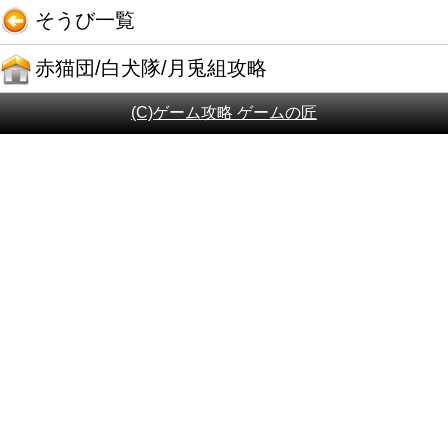
そうび一覧
赤猫団/白犬隊/月兎組攻略
(C)ゲーム攻略 ゲームの匠