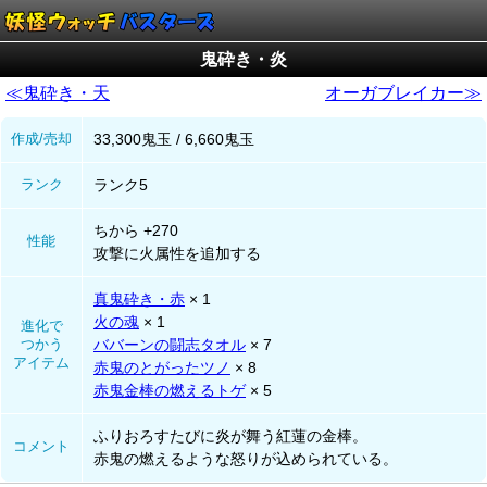
鬼砕き・炎
≪鬼砕き・天
オーガブレイカー≫
作成/売却
33,300鬼玉 / 6,660鬼玉
ランク
ランク5
ちから +270
性能
攻撃に火属性を追加する
真鬼砕き・赤
× 1
火の魂
× 1
進化で
つかう
ババーンの闘志タオル
× 7
アイテム
赤鬼のとがったツノ
× 8
赤鬼金棒の燃えるトゲ
× 5
ふりおろすたびに炎が舞う紅蓮の金棒。
コメント
赤鬼の燃えるような怒りが込められている。