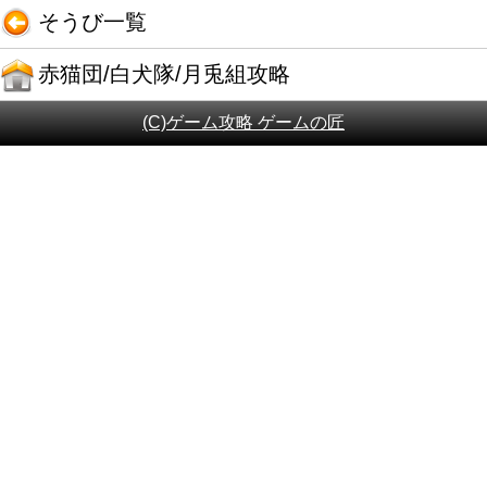
そうび一覧
赤猫団/白犬隊/月兎組攻略
(C)ゲーム攻略 ゲームの匠