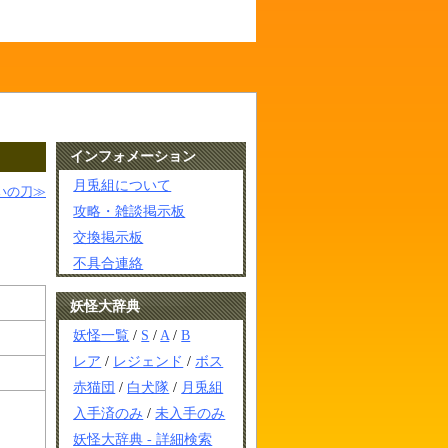
インフォメーション
月兎組について
いの刀≫
攻略・雑談掲示板
交換掲示板
不具合連絡
妖怪大辞典
妖怪一覧
/
S
/
A
/
B
レア
/
レジェンド
/
ボス
赤猫団
/
白犬隊
/
月兎組
入手済のみ
/
未入手のみ
妖怪大辞典 - 詳細検索