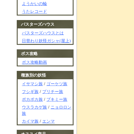
ようかいの輪
うたレコード
バスターズハウス
バスターズハウスとは
日替わり妖怪ガシャ(屋上)
ボス攻略
ボス攻略動画
種族別の妖怪
イサマシ族
/
ゴーケツ族
フシギ族
/
プリチー族
ポカポカ族
/
ブキミー族
ウスラカゲ族
/
ニョロロン
族
カイマ族
/
エンマ
オススメ商品