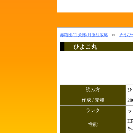
赤猫団/白犬隊/月兎組攻略
≫
そうび
ひよこ丸
読み方
ひ
作成 / 売却
2
ランク
ラ
HP
性能
ち