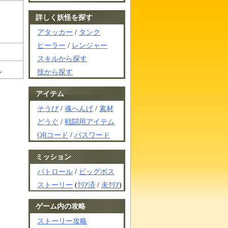
詳しく妖怪を探す
アタッカー
/
タンク
ヒーラー
/
レンジャー
スキルから探す
。
技から探す
アイテム
そうび
/
魂へんげ
/
素材
どうぐ
/
戦闘用アイテム
QRコード
/
パスワード
ミッション
パトロール
/
ビッグボス
ストーリー
(
ｸﾘｱ済
/
未ｸﾘｱ
)
ゲーム内の攻略
ストーリー攻略