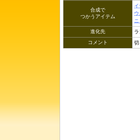
イ
合成で
ウ
つかうアイテム
ニ
進化先
ラ
コメント
切