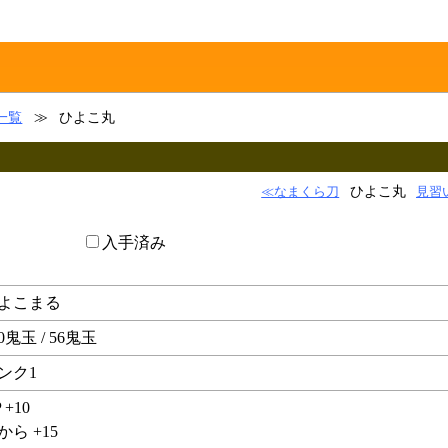
一覧
≫
ひよこ丸
ひよこ丸
≪なまくら刀
見習
入手済み
よこまる
80鬼玉 / 56鬼玉
ンク1
 +10
から +15