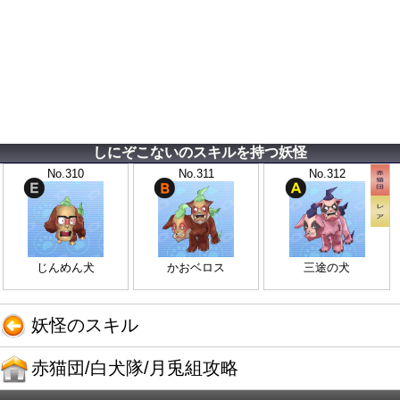
しにぞこないのスキルを持つ妖怪
No.310
No.311
No.312
じんめん犬
かおベロス
三途の犬
妖怪のスキル
赤猫団/白犬隊/月兎組攻略