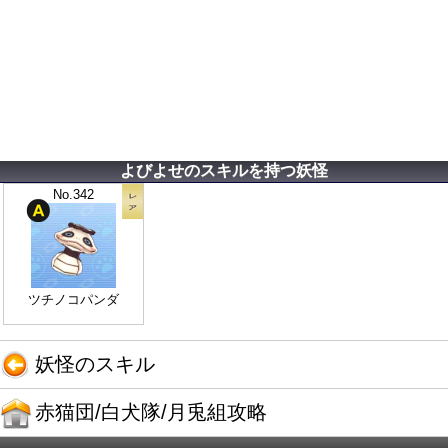
よびよせのスキルを持つ妖怪
No.342
ツチノコパンダ
妖怪のスキル
赤猫団/白犬隊/月兎組攻略