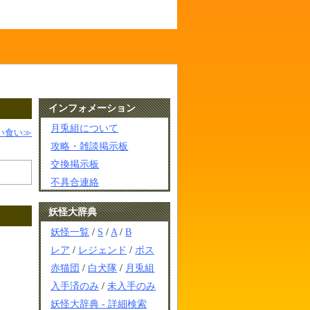
インフォメーション
月兎組について
い食い≫
攻略・雑談掲示板
交換掲示板
不具合連絡
妖怪大辞典
妖怪一覧
/
S
/
A
/
B
レア
/
レジェンド
/
ボス
赤猫団
/
白犬隊
/
月兎組
入手済のみ
/
未入手のみ
妖怪大辞典 - 詳細検索