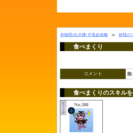
赤猫団/白犬隊/月兎組攻略
≫
妖怪の
食べまくり
コメント
敵
食べまくりのスキルを
No.388