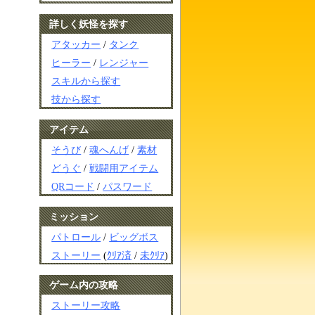
詳しく妖怪を探す
アタッカー
/
タンク
ヒーラー
/
レンジャー
スキルから探す
技から探す
アイテム
そうび
/
魂へんげ
/
素材
どうぐ
/
戦闘用アイテム
QRコード
/
パスワード
ミッション
パトロール
/
ビッグボス
ストーリー
(
ｸﾘｱ済
/
未ｸﾘｱ
)
ゲーム内の攻略
ストーリー攻略