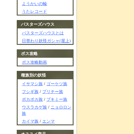
ようかいの輪
うたレコード
バスターズハウス
バスターズハウスとは
日替わり妖怪ガシャ(屋上)
ボス攻略
ボス攻略動画
種族別の妖怪
イサマシ族
/
ゴーケツ族
フシギ族
/
プリチー族
ポカポカ族
/
ブキミー族
ウスラカゲ族
/
ニョロロン
族
カイマ族
/
エンマ
オススメ商品