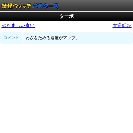
ターボ
≪たましい食い
大逆転≫
コメント
わざをためる速度がアップ。