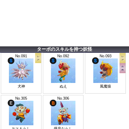
ターボのスキルを持つ妖怪
No.091
No.092
No.093
犬神
ぬえ
風魔猿
No.305
No.306
おともらし
爆音ならし