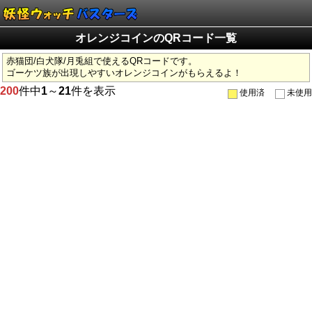
オレンジコインのQRコード一覧
赤猫団/白犬隊/月兎組で使えるQRコードです。
ゴーケツ族が出現しやすいオレンジコインがもらえるよ！
200
件中
1
～
21
件を表示
使用済
未使用