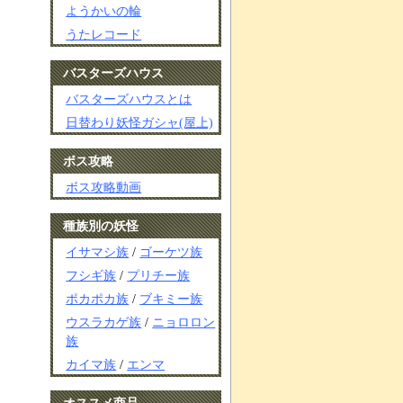
ようかいの輪
うたレコード
バスターズハウス
バスターズハウスとは
日替わり妖怪ガシャ(屋上)
ボス攻略
ボス攻略動画
種族別の妖怪
イサマシ族
/
ゴーケツ族
フシギ族
/
プリチー族
ポカポカ族
/
ブキミー族
ウスラカゲ族
/
ニョロロン
族
カイマ族
/
エンマ
オススメ商品