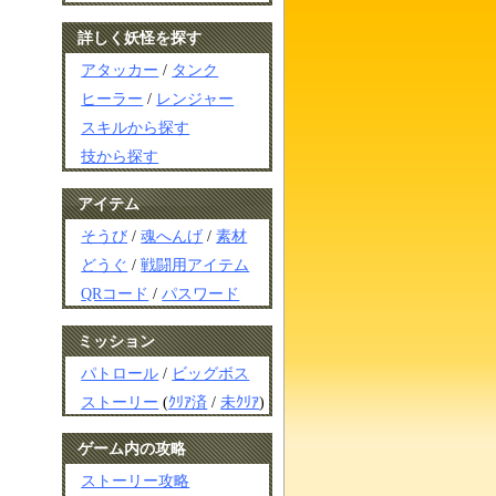
詳しく妖怪を探す
アタッカー
/
タンク
ヒーラー
/
レンジャー
スキルから探す
技から探す
アイテム
そうび
/
魂へんげ
/
素材
どうぐ
/
戦闘用アイテム
QRコード
/
パスワード
ミッション
パトロール
/
ビッグボス
ストーリー
(
ｸﾘｱ済
/
未ｸﾘｱ
)
ゲーム内の攻略
ストーリー攻略