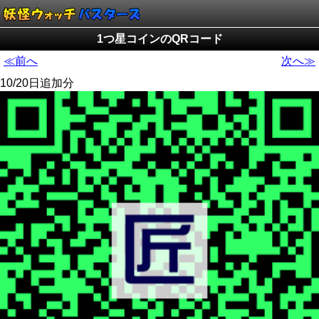
1つ星コインのQRコード
≪前へ
次へ≫
10/20日追加分