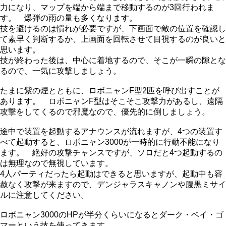
力になり、マップを端から端まで移動するのが3回行われま
す。 爆弾の雨の量も多くなります。
技を避けるのは慣れが必要ですが、下画面で敵の位置を確認し
て素早く判断するか、上画面を回転させて目視するのが良いと
思います。
技が終わった後は、中心に着地するので、そこが一瞬の隙とな
るので、一気に攻撃しましょう。
たまに紫の煙とともに、ロボニャンF型2匹を呼び出すことが
あります。 ロボニャンF型はそこそこ攻撃力があるし、遠隔
攻撃をしてくるので邪魔なので、優先的に倒しましょう。
途中で装置を起動するアナウンスが流れますが、4つの装置す
べて起動すると、ロボニャン3000が一時的に行動不能になり
ます。 絶好の攻撃チャンスですが、ソロだと4つ起動するの
は無理なので無視しています。
4人パーティだったら起動はできると思いますが、起動中も容
赦なく攻撃が来ますので、デンジャラスキャノンや腹黒ミサイ
ルに注意してください。
ロボニャン3000のHPが半分くらいになるとダーク・ベイ・ゴ
マーという技を使ってきます。