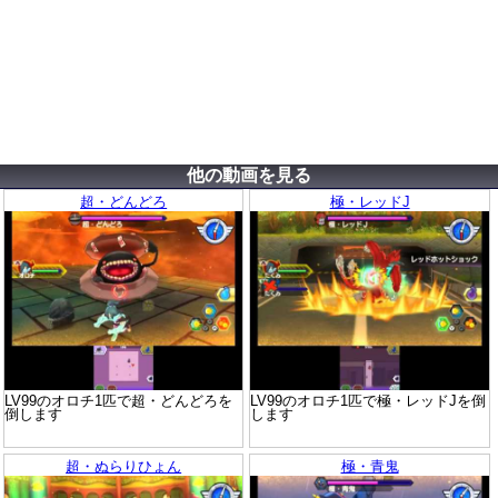
他の動画を見る
超・どんどろ
極・レッドJ
LV99のオロチ1匹で超・どんどろを
LV99のオロチ1匹で極・レッドJを倒
倒します
します
超・ぬらりひょん
極・青鬼