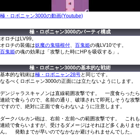
極・ロボニャン3000の動画(Youtube)
極・ロボニャン3000のパーティ構成
オロチはLV99。
オロチの装備は
妖魔の鬼猫根付
、
百鬼姫
の魂LV10です。
百鬼姫
の魂の効果は「攻撃した時にHPを吸収する」。
極・ロボニャン3000の基本的な戦術
基本的な戦術は
極・ロボニャン28号
と同じです。
なるべくロボニャン3000の正面には立たないようにします。
デンジャラスキャノンは直線範囲攻撃です。 一度食らったら
連続で食らうので、名前の通り、破壊されて即死しそうな攻撃
ですので、絶対に正面で食らわないように注意します。
ダークバルカン砲は、右前・左前への範囲攻撃です。 これも
連続で食らいますが、受けるダメージはそれほど多くありませ
ん。 発動までが早いのでなかなか避けられませんでした。