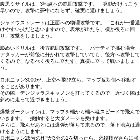
腹黒ミサイルは、3地点への範囲攻撃です。 発動がけっこう
早いので、攻撃に夢中にならず、確実に避けましょう。
シャドウストレートは正面への物理攻撃です。 これが一番避
けやすい技だと思いますので、表示が出たら、横か後ろに回
り、攻撃をしましょう。
影ぬいドリルは、後方範囲攻撃です。 パーティで挑む場合、
アタッカーが前後に分かれて攻撃していても、後方へ攻撃して
くるので、なるべく後ろに立たず、真横に立って戦いましょ
う。
ロボニャン3000が、上空へ飛び立ち、マップ反対側へ移動す
ることがあります。
その際、デンジャラスキャノンを打ってくるので、近づく際は
斜めに走って近づきましょう。
爆撃ダークレインは、マップを端から端へ猛スピードで飛んで
いきます。 接触すると大ダメージを受けます。
さらに、飛んだあとには爆弾が落ちて来るので、落下地点は避
けるようにします。
ロボニャン28号のHPが3分の1を切ったら、必殺技がさらに強