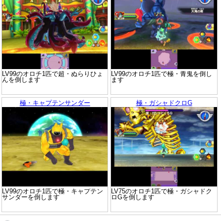
LV99のオロチ1匹で超・ぬらりひょ
LV99のオロチ1匹で極・青鬼を倒し
んを倒します
ます
極・キャプテンサンダー
極・ガシャドクロG
LV99のオロチ1匹で極・キャプテン
LV75のオロチ1匹で極・ガシャドク
サンダーを倒します
ロGを倒します