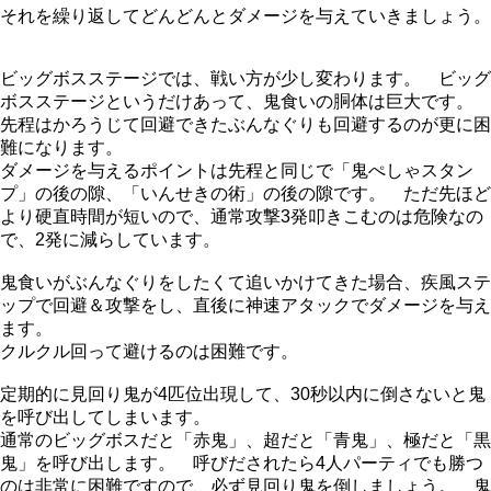
それを繰り返してどんどんとダメージを与えていきましょう。
ビッグボスステージでは、戦い方が少し変わります。 ビッグ
ボスステージというだけあって、鬼食いの胴体は巨大です。
先程はかろうじて回避できたぶんなぐりも回避するのが更に困
難になります。
ダメージを与えるポイントは先程と同じで「鬼ぺしゃスタン
プ」の後の隙、「いんせきの術」の後の隙です。 ただ先ほど
より硬直時間が短いので、通常攻撃3発叩きこむのは危険なの
で、2発に減らしています。
鬼食いがぶんなぐりをしたくて追いかけてきた場合、疾風ステ
ップで回避＆攻撃をし、直後に神速アタックでダメージを与え
ます。
クルクル回って避けるのは困難です。
定期的に見回り鬼が4匹位出現して、30秒以内に倒さないと鬼
を呼び出してしまいます。
通常のビッグボスだと「赤鬼」、超だと「青鬼」、極だと「黒
鬼」を呼び出します。 呼びだされたら4人パーティでも勝つ
のは非常に困難ですので、必ず見回り鬼を倒しましょう。 鬼