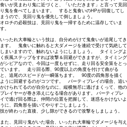
食いが見まわり鬼に近づくと、「いただきます」と言って見回
り鬼を食べてしまいます。 すると鬼食いのHPが回復してし
まうので、見回り鬼を優先して倒しましょう。
オロチの必殺技は、見回り鬼を一掃するために温存していま
す。
いったれ大車輪という技は、自分めがけて鬼食いが追尾してき
ます。 鬼食いに触れると大ダメージを連続で受けて気絶して
しまいますので、触れないようにしましょう。 タイミングよ
く疾風ステップをすれば攻撃＆回避ができますが、タイミング
がシビアなので、今回は一度もせずに、走り回る安全策をとっ
ています。 走り回る際、90度以上の角度を付けて曲がる
と、追尾のスピードが一瞬落ちます。 90度の四角形を描く
ように回避するのがコツです。 パーティプレイの場合、追い
かけられてるのが自分なのに、縦横無尽に逃げまくって、他の
プレイヤーが巻き添えになる場合があります。 パーティプレ
イで逃げ回る際は、仲間の位置を把握して、迷惑をかけないよ
うに、四角形を描いてやりすごしましょう。
技が終わった直後、少し隙ができるので攻撃をしましょう。
また、見回り鬼がいた場合、いったれ大車輪でダメージを与え