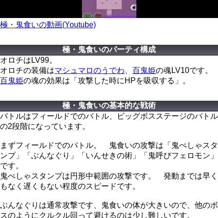
極・鬼食いの動画(Youtube)
極・鬼食いのパーティ構成
オロチはLV99。
オロチの装備は
マシュマロのうでわ
、
百鬼姫
の魂LV10です。
百鬼姫
の魂の効果は「攻撃した時にHPを吸収する」。
極・鬼食いの基本的な戦術
バトルはフィールドでのバトル、ビッグボスステージのバトル
の2段階になっています。
まずフィールドでのバトル。 鬼食いの攻撃は「鬼ぺしゃスタ
ンプ」「ぶんなぐり」「いんせきの術」「鬼呼びフェロモン」
です。
鬼ぺしゃスタンプは円形中範囲の攻撃です。 発動までは早く
もなく遅くもない程度のスピードです。
ぶんなぐりは通常攻撃です、鬼食いの体が大きいので、他のボ
スのようにクルクル回って避けるのは少し難しいです。