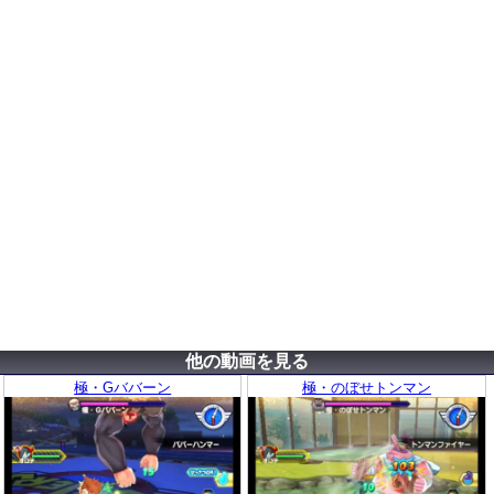
他の動画を見る
極・Gババーン
極・のぼせトンマン