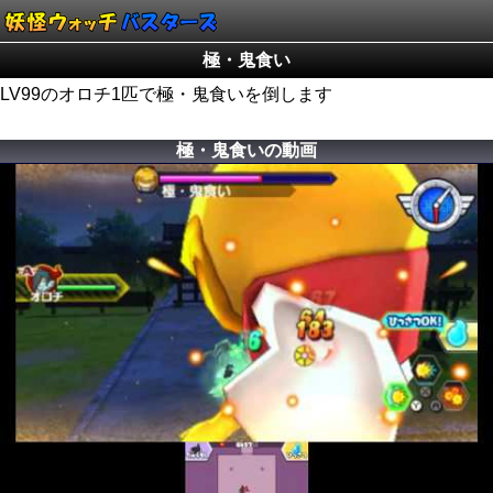
極・鬼食い
LV99のオロチ1匹で極・鬼食いを倒します
極・鬼食いの動画