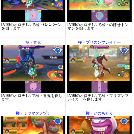
LV99のオロチ1匹で極・Gババーン
LV99のオロチ1匹で極・のぼせトン
を倒します
マンを倒します
極・青鬼
極・プリズンブレイカー
LV99のオロチ1匹で極・青鬼を倒し
LV99のオロチ1匹で極・プリズンブ
ます
レイカーを倒します
極・ミツマタノヅチ
極・いのちとり