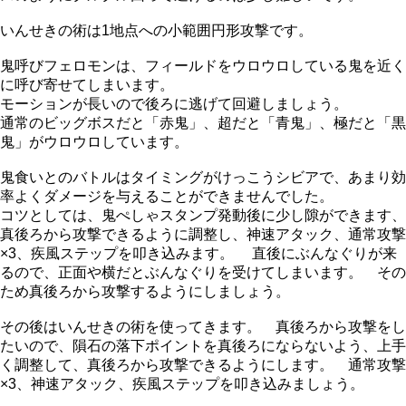
いんせきの術は1地点への小範囲円形攻撃です。
鬼呼びフェロモンは、フィールドをウロウロしている鬼を近く
に呼び寄せてしまいます。
モーションが長いので後ろに逃げて回避しましょう。
通常のビッグボスだと「赤鬼」、超だと「青鬼」、極だと「黒
鬼」がウロウロしています。
鬼食いとのバトルはタイミングがけっこうシビアで、あまり効
率よくダメージを与えることができませんでした。
コツとしては、鬼ぺしゃスタンプ発動後に少し隙ができます、
真後ろから攻撃できるように調整し、神速アタック、通常攻撃
×3、疾風ステップを叩き込みます。 直後にぶんなぐりが来
るので、正面や横だとぶんなぐりを受けてしまいます。 その
ため真後ろから攻撃するようにしましょう。
その後はいんせきの術を使ってきます。 真後ろから攻撃をし
たいので、隕石の落下ポイントを真後ろにならないよう、上手
く調整して、真後ろから攻撃できるようにします。 通常攻撃
×3、神速アタック、疾風ステップを叩き込みましょう。