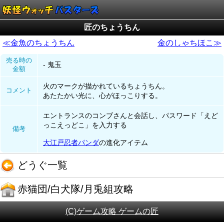
匠のちょうちん
≪金魚のちょうちん
金のしゃちほこ≫
売る時の
- 鬼玉
金額
火のマークが描かれているちょうちん。
コメント
あたたかい光に、心がほっこりする。
エントランスのコンブさんと会話し、パスワード「えど
っこえっどこ」を入力する
備考
大江戸忍者パンダ
の進化アイテム
どうぐ一覧
赤猫団/白犬隊/月兎組攻略
(C)ゲーム攻略 ゲームの匠