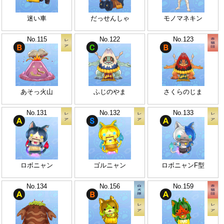
迷い車
だっせんしゃ
モノマネキン
No.115
No.122
No.123
あそっ火山
ふじのやま
さくらのじま
No.131
No.132
No.133
ロボニャン
ゴルニャン
ロボニャンF型
No.134
No.156
No.159