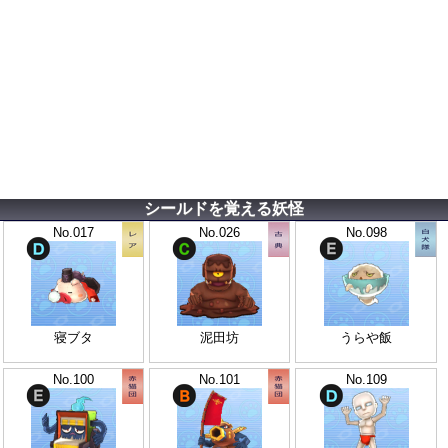
シールドを覚える妖怪
No.017
No.026
No.098
寝ブタ
泥田坊
うらや飯
No.100
No.101
No.109