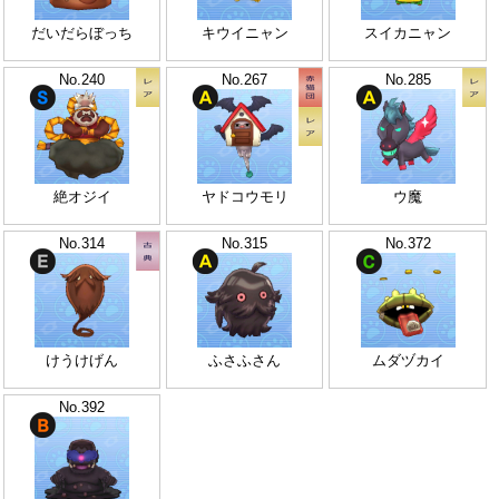
だいだらぼっち
キウイニャン
スイカニャン
No.240
No.267
No.285
絶オジイ
ヤドコウモリ
ウ魔
No.314
No.315
No.372
けうけげん
ふさふさん
ムダヅカイ
No.392