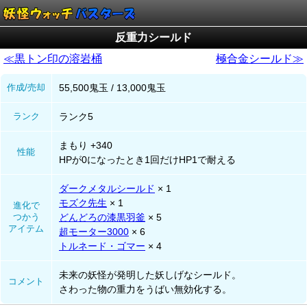
反重力シールド
≪黒トン印の溶岩桶
極合金シールド≫
作成/売却
55,500鬼玉 / 13,000鬼玉
ランク
ランク5
まもり +340
性能
HPが0になったとき1回だけHP1で耐える
ダークメタルシールド
× 1
モズク先生
× 1
進化で
つかう
どんどろの漆黒羽釜
× 5
アイテム
超モーター3000
× 6
トルネード・ゴマー
× 4
未来の妖怪が発明した妖しげなシールド。
コメント
さわった物の重力をうばい無効化する。