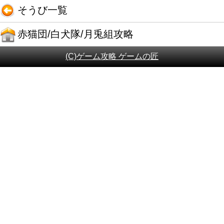
そうび一覧
赤猫団/白犬隊/月兎組攻略
(C)ゲーム攻略 ゲームの匠