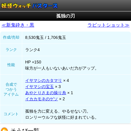
孤独の刃
≪新鬼砕き・黒
ラビットショット≫
作成/売却
8,530鬼玉 / 1,706鬼玉
ランク
ランク4
HP +150
性能
味方が一人もいないあいだ力がアップ。
イサマシのカタマリ
× 4
合成で
イサマシの宝玉
× 3
つかう
あやとりさまの操り糸
× 1
アイテム
イカカモネのゲソ
× 2
孤独を力に変える、やるせない刀。
コメント
ロンリーウルフな妖怪に好まれている。
そうび一覧