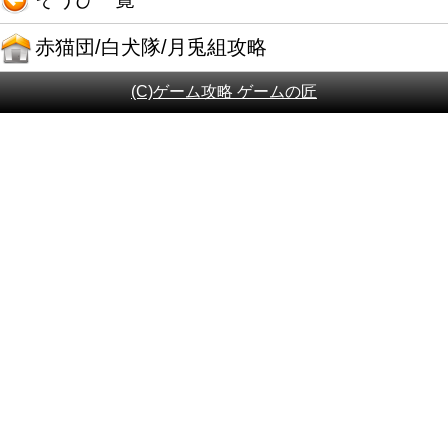
赤猫団/白犬隊/月兎組攻略
(C)ゲーム攻略 ゲームの匠