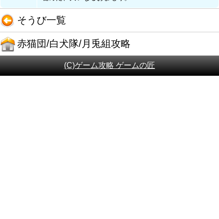
そうび一覧
赤猫団/白犬隊/月兎組攻略
(C)ゲーム攻略 ゲームの匠