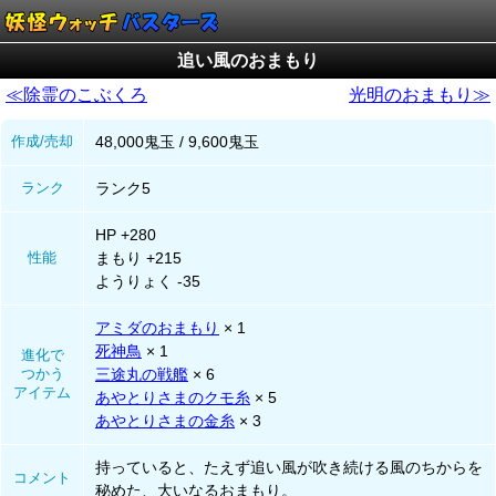
追い風のおまもり
≪除霊のこぶくろ
光明のおまもり≫
作成/売却
48,000鬼玉 / 9,600鬼玉
ランク
ランク5
HP +280
性能
まもり +215
ようりょく -35
アミダのおまもり
× 1
死神鳥
× 1
進化で
つかう
三途丸の戦艦
× 6
アイテム
あやとりさまのクモ糸
× 5
あやとりさまの金糸
× 3
持っていると、たえず追い風が吹き続ける風のちからを
コメント
秘めた、大いなるおまもり。