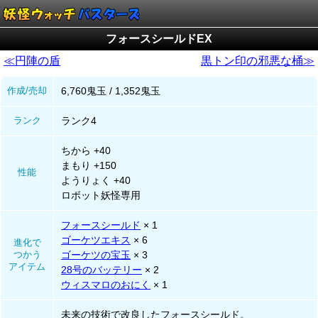
フォースシールドEX
≪円陣の盾
黒トン印の邪悪な桶≫
作成/売却
6,760鬼玉 / 1,352鬼玉
ランク
ランク4
ちから +40
まもり +150
性能
ようりょく +40
ロボット妖怪専用
フォースシールド
× 1
ゴーケツエキス
× 6
進化で
つかう
ゴーケツの宝玉
× 3
アイテム
28号のバッテリー
× 2
ウィスマロのおにく
× 1
未来の技術で改良したフォースシールド。