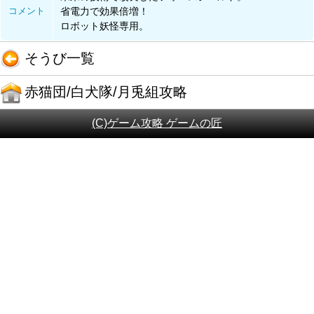
コメント
省電力で効果倍増！
ロボット妖怪専用。
そうび一覧
赤猫団/白犬隊/月兎組攻略
(C)ゲーム攻略 ゲームの匠