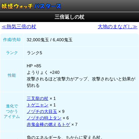
三倍返しの杖
≪熱気三倍の杖
大地のまなざし≫
作成/売却
32,000鬼玉 / 6,400鬼玉
ランク
ランク5
HP +85
ようりょく +240
性能
攻撃されるほど攻撃力がアップ、攻撃されないと効果が
切れる
三叉龍の杖
× 1
トゲニャン
× 1
進化で
つかう
ノヅチの大目玉
× 9
アイテム
ノヅチの特上タン
× 6
赤鬼金棒の燃えるトゲ
× 7
負のエネルギーを、ちからに変える杖。