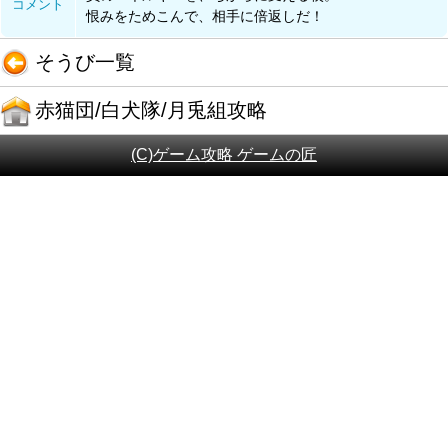
コメント
恨みをためこんで、相手に倍返しだ！
そうび一覧
赤猫団/白犬隊/月兎組攻略
(C)ゲーム攻略 ゲームの匠