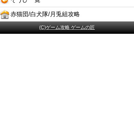
赤猫団/白犬隊/月兎組攻略
(C)ゲーム攻略 ゲームの匠