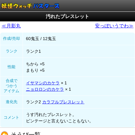
汚れたブレスレット
≪月影丸
安っぽいうでわ≫
作成/売却
60鬼玉 / 12鬼玉
ランク
ランク1
ちから +5
性能
まもり +5
合成で
イサマシのカケラ
× 1
つかう
ニョロロンのカケラ
× 1
アイテム
進化先
ランク2
カラフルブレスレット
うす汚れたブレスレット。
コメント
ビンテージと言えないこともない。
そうび一覧