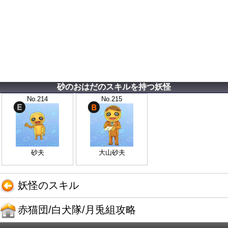
砂のおはだのスキルを持つ妖怪
No.214
No.215
砂夫
大山砂夫
妖怪のスキル
赤猫団/白犬隊/月兎組攻略