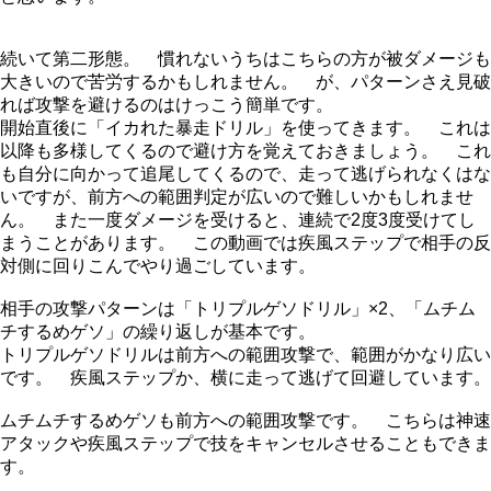
続いて第二形態。 慣れないうちはこちらの方が被ダメージも
大きいので苦労するかもしれません。 が、パターンさえ見破
れば攻撃を避けるのはけっこう簡単です。
開始直後に「イカれた暴走ドリル」を使ってきます。 これは
以降も多様してくるので避け方を覚えておきましょう。 これ
も自分に向かって追尾してくるので、走って逃げられなくはな
いですが、前方への範囲判定が広いので難しいかもしれませ
ん。 また一度ダメージを受けると、連続で2度3度受けてし
まうことがあります。 この動画では疾風ステップで相手の反
対側に回りこんでやり過ごしています。
相手の攻撃パターンは「トリプルゲソドリル」×2、「ムチム
チするめゲソ」の繰り返しが基本です。
トリプルゲソドリルは前方への範囲攻撃で、範囲がかなり広い
です。 疾風ステップか、横に走って逃げて回避しています。
ムチムチするめゲソも前方への範囲攻撃です。 こちらは神速
アタックや疾風ステップで技をキャンセルさせることもできま
す。