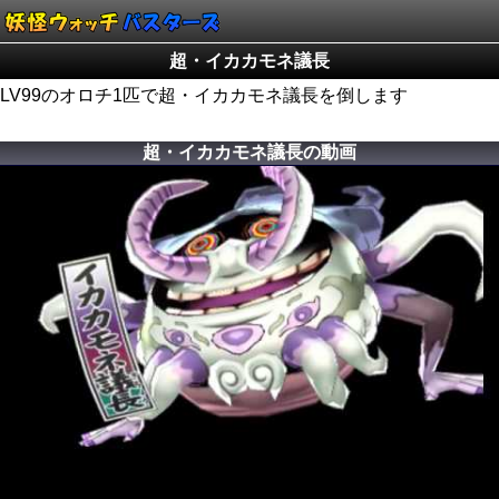
超・イカカモネ議長
LV99のオロチ1匹で超・イカカモネ議長を倒します
超・イカカモネ議長の動画