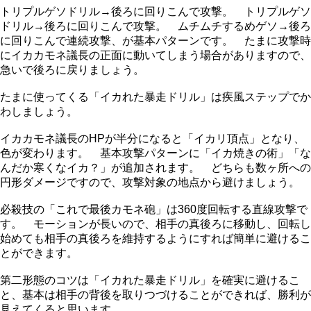
トリプルゲソドリル→後ろに回りこんで攻撃。 トリプルゲソ
ドリル→後ろに回りこんで攻撃。 ムチムチするめゲソ→後ろ
に回りこんで連続攻撃、が基本パターンです。 たまに攻撃時
にイカカモネ議長の正面に動いてしまう場合がありますので、
急いで後ろに戻りましょう。
たまに使ってくる「イカれた暴走ドリル」は疾風ステップでか
わしましょう。
イカカモネ議長のHPが半分になると「イカリ頂点」となり、
色が変わります。 基本攻撃パターンに「イカ焼きの術」「な
んだか寒くなイカ？」が追加されます。 どちらも数ヶ所への
円形ダメージですので、攻撃対象の地点から避けましょう。
必殺技の「これで最後カモネ砲」は360度回転する直線攻撃で
す。 モーションが長いので、相手の真後ろに移動し、回転し
始めても相手の真後ろを維持するようにすれば簡単に避けるこ
とができます。
第二形態のコツは「イカれた暴走ドリル」を確実に避けるこ
と、基本は相手の背後を取りつづけることができれば、勝利が
見えてくると思います。