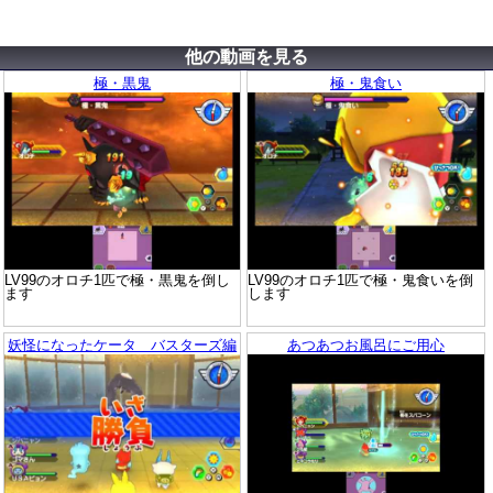
他の動画を見る
極・黒鬼
極・鬼食い
LV99のオロチ1匹で極・黒鬼を倒し
LV99のオロチ1匹で極・鬼食いを倒
ます
します
妖怪になったケータ バスターズ編
あつあつお風呂にご用心