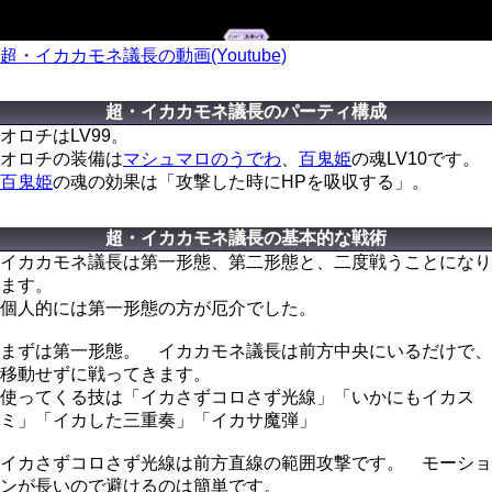
超・イカカモネ議長の動画(Youtube)
超・イカカモネ議長のパーティ構成
オロチはLV99。
オロチの装備は
マシュマロのうでわ
、
百鬼姫
の魂LV10です。
百鬼姫
の魂の効果は「攻撃した時にHPを吸収する」。
超・イカカモネ議長の基本的な戦術
イカカモネ議長は第一形態、第二形態と、二度戦うことになり
ます。
個人的には第一形態の方が厄介でした。
まずは第一形態。 イカカモネ議長は前方中央にいるだけで、
移動せずに戦ってきます。
使ってくる技は「イカさずコロさず光線」「いかにもイカス
ミ」「イカした三重奏」「イカサ魔弾」
イカさずコロさず光線は前方直線の範囲攻撃です。 モーショ
ンが長いので避けるのは簡単です。