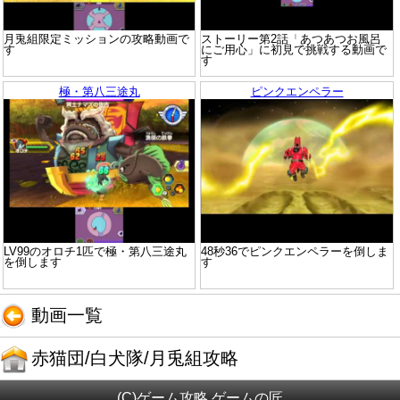
月兎組限定ミッションの攻略動画で
ストーリー第2話「あつあつお風呂
す
にご用心」に初見で挑戦する動画で
す
極・第八三途丸
ピンクエンペラー
LV99のオロチ1匹で極・第八三途丸
48秒36でピンクエンペラーを倒しま
を倒します
す
動画一覧
赤猫団/白犬隊/月兎組攻略
(C)ゲーム攻略 ゲームの匠